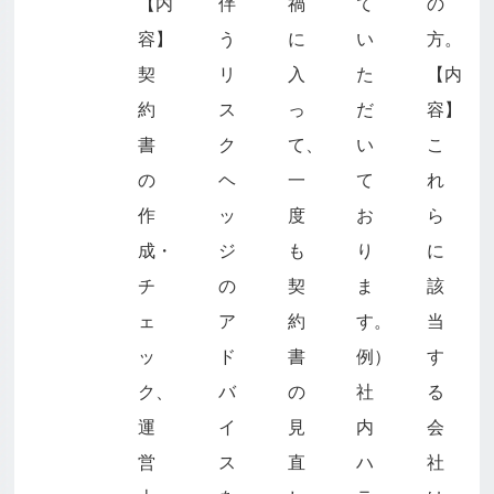
【内
伴
禍
て
の
容】
う
に
い
方。
契
リ
入
た
【内
約
ス
っ
だ
容】
書
ク
て、
い
こ
の
ヘ
一
て
れ
作
ッ
度
お
ら
成・
ジ
も
り
に
チ
の
契
ま
該
ェ
ア
約
す。
当
ッ
ド
書
例）
す
ク、
バ
の
社
る
運
イ
見
内
会
営
ス
直
ハ
社