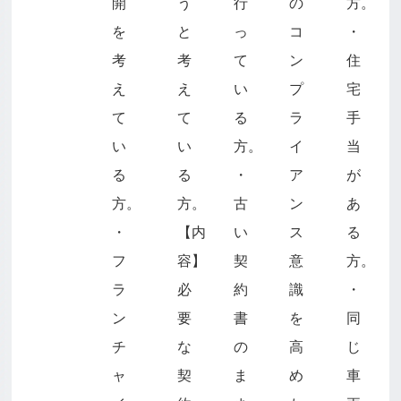
開
う
行
の
方。
を
と
っ
コ
・
考
考
て
ン
住
え
え
い
プ
宅
て
て
る
ラ
手
い
い
方。
イ
当
る
る
・
ア
が
方。
方。
古
ン
あ
・
【内
い
ス
る
フ
容】
契
意
方。
ラ
必
約
識
・
ン
要
書
を
同
チ
な
の
高
じ
ャ
契
ま
め
車