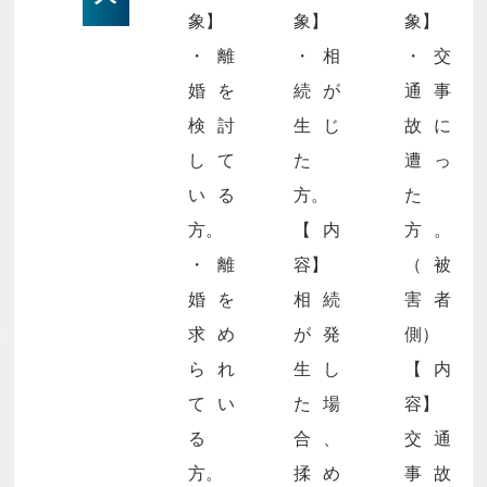
象】
象】
象】
・離
・相
・交
婚を
続が
通事
検討
生じ
故に
して
た
遭っ
いる
方。
た
方。
【内
方。
・離
容】
（被
婚を
相続
害者
求め
が発
側）
られ
生し
【内
てい
た場
容】
る
合、
交通
方。
揉め
事故