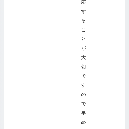
応
す
る
こ
と
が
大
切
で
す
の
で、
早
め