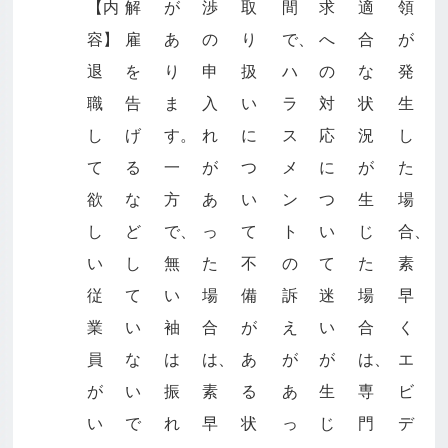
【内
解
が
渉
取
間
求
適
領
容】
雇
あ
の
り
で、
へ
合
が
退
を
り
申
扱
ハ
の
な
発
職
告
ま
入
い
ラ
対
状
生
し
げ
す。
れ
に
ス
応
況
し
て
る
一
が
つ
メ
に
が
た
欲
な
方
あ
い
ン
つ
生
場
し
ど
で、
っ
て
ト
い
じ
合、
い
し
無
た
不
の
て
た
素
従
て
い
場
備
訴
迷
場
早
業
い
袖
合
が
え
い
合
く
員
な
は
は、
あ
が
が
は、
エ
が
い
振
素
る
あ
生
専
ビ
い
で
れ
早
状
っ
じ
門
デ