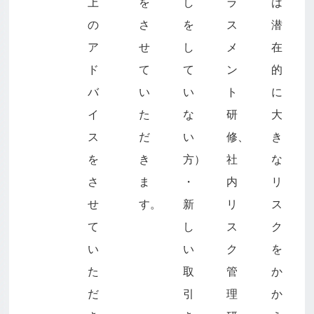
上
を
し
ラ
は
の
さ
を
ス
潜
ア
せ
し
メ
在
ド
て
て
ン
的
バ
い
い
ト
に
イ
た
な
研
大
ス
だ
い
修、
き
を
き
方）
社
な
さ
ま
・
内
リ
せ
す。
新
リ
ス
て
し
ス
ク
い
い
ク
を
た
取
管
か
だ
引
理
か