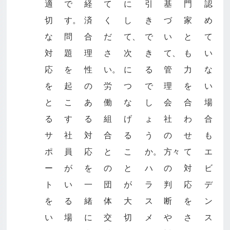
適
で
経
て
に
引
基
門
認
切
す。
済
く
し
き
づ
家
め
な
問
合
だ
て、
で
い
と
て
対
題
理
さ
次
き
て、
も
い
応
を
性
い。
に
る
管
力
な
を
起
の
労
つ
で
理
を
い
と
こ
あ
働
な
し
会
合
場
る
す
る
組
げ
ょ
社
わ
合
サ
社
対
合
る
う
の
せ
も
ポ
員
応
と
こ
か。
方々
て
エ
ー
が
を
の
と
ハ
の
対
ビ
ト
い
一
団
が
ラ
判
応
デ
を
る
緒
体
大
ス
断
を
ン
い
場
に
交
切
メ
や
さ
ス