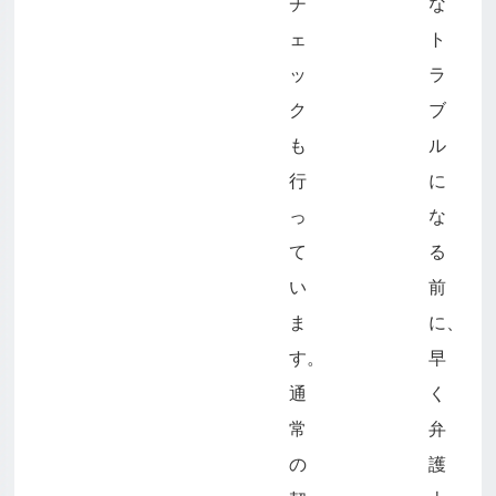
チ
な
ェ
ト
ッ
ラ
ク
ブ
も
ル
行
に
っ
な
て
る
い
前
ま
に、
す。
早
通
く
常
弁
の
護