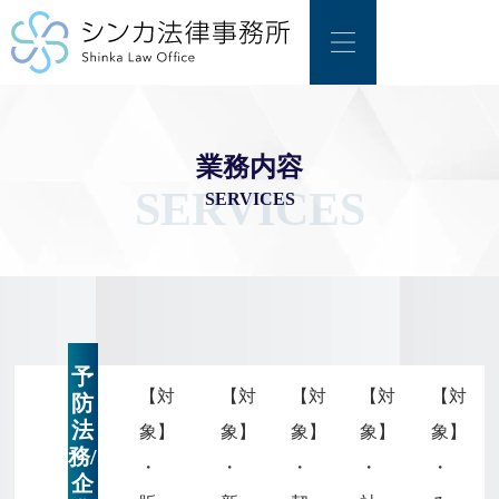
業務内容
SERVICES
SERVICES
予
【対
【対
【対
【対
【対
防
法
象】
象】
象】
象】
象】
務/
・
・
・
・
・
企