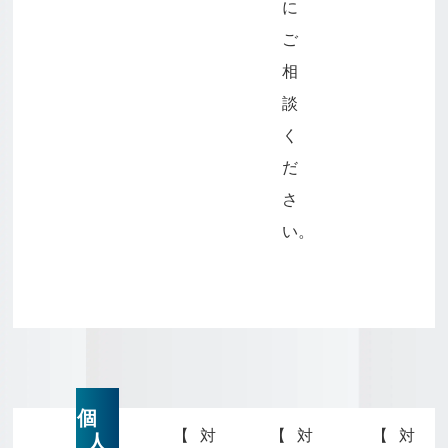
に
ご
相
談
く
だ
さ
い。
個
【対
【対
【対
人