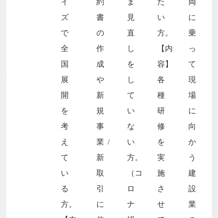
イ
約
ま
た
両
ズ
書
見
い
に
で
の
直
方。
乗
全
作
し
【内
っ
国
成
を
容】
て
展
や
し
各
現
開
新
て
種
場
を
規
い
研
に
考
事
な
修
向
え
業/
い
を
か
て
新
方。
実
う
い
取
（コ
施
建
る
引
ロ
さ
設
方。
に
ナ
せ
業