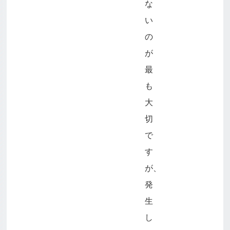
な
い
の
が
最
も
大
切
で
す
が、
発
生
し