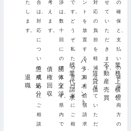
た
合
考
渉
で
ン
対
せ
の
し
は、
え
は、
す。
ト
応
て
確
ま
対
ま
数
ど
を
の
い
保
す。
応
す。
十
う
放
負
た
と、
に
回
ぞ
置
担
だ
支
つ
に
私
す
を
き
払
い
の
た
る
軽
ま
い
ハ
残
不
業
て
ぼ
ち
と、
減
す。
の
懲
債
団
ラ
業
賃
動
務
退
戒
権
体
ス
早
り
専
損
さ
確
代
貸
産
上
職
処
回
交
メ
め
ま
門
害
せ
保
請
借
売
横
分
収
渉
ン
に
す。
家
賠
て
の
求
買
領
ト
ご
県
に
償
い
両
相
内
ご
請
た
方
談
で
相
求
だ
の