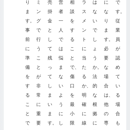
り
ミ
売
営
相
ラ
は
に
で
ま
ン
掛
者
談
ス
な
な
す。
す。
グ
金
一
を
メ
い
り
従
事
で
と
人
す
ン
で
ま
業
前
行
し
で
る
ト
し
す。
員
に
う
て
は
こ
に
ょ
必
が
準
こ
残
悩
と
当
う
要
認
備
と
っ
ま
で、
た
か。
な
め
を
が
て
な
傷
る
法
場
て
す
非
し
い
口
か、
的
合
い
る
常
ま
よ
を
明
な
は、
る
こ
に
い
う
最
確
根
他
場
と
重
ま
に
小
に
拠
の
合
で
要
す。
し
限
線
に
専
も