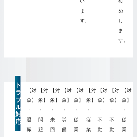
い
勧
ま
め
す。
し
ま
す。
ト
【対
【対
【対
【対
【対
【対
【対
【対
【対
ラ
ブ
象】
象】
象】
象】
象】
象】
象】
象】
象】
ル
・
・
・
・
・
・
・
・
・
対
退
問
未
労
従
従
不
不
従
応
職
題
回
働
業
業
動
動
業