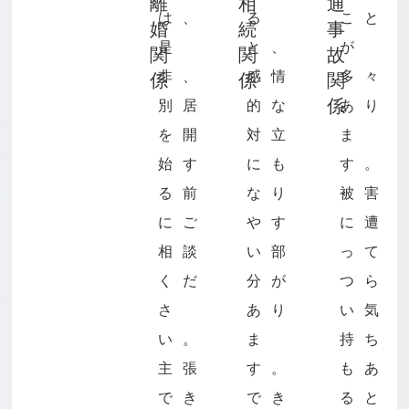
離
相
通
は、
る
こと
婚
続
事
是
と、
が
関
関
故
非、
感情
多々
係
係
関
係
別居
的な
あり
を開
対立
ま
始す
にも
す。
る前
なり
被害
にご
やす
に遭
相談
い部
って
くだ
分が
つら
さ
あり
い気
い。
ま
持ち
主張
す。
もあ
でき
でき
ると