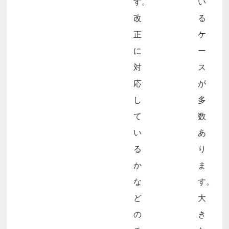
す。
い
改
る
正
ケ
に
ー
対
ス
応
が
し
多
て
数
い
あ
る
り
か
ま
な
す。
ど
大
の
き