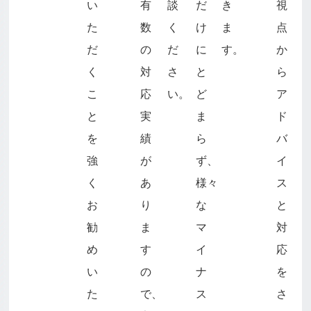
い
有
談
だ
き
視
た
数
く
け
ま
点
だ
の
だ
に
す。
か
く
対
さ
と
ら
こ
応
い。
ど
ア
と
実
ま
ド
を
績
ら
バ
強
が
ず、
イ
く
あ
様々
ス
お
り
な
と
勧
ま
マ
対
め
す
イ
応
い
の
ナ
を
た
で、
ス
さ