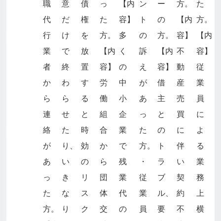
職
意
債
っ
【内
ン
ー
方。
た
代
だ
権
た
容】
ト
の
【内
方。
行
け
を
方。
多
の
方。
容】
【内
業
で
放
【内
く
訴
【内
不
容】
者
終
置
容】
の
え
容】
動
従
か
わ
す
労
中
が
借
産
業
ら
ら
る
働
小
あ
主
売
員
連
せ
と
組
企
っ
と
買
に
絡
た
時
合
業
た
の
に
よ
が
り、
効
か
で
方。
ト
伴
る
あ
い
の
ら
残
・
ラ
い
業
っ
き
リ
団
業
従
ブ
契
務
た
な
ス
体
代
業
ル、
約
上
方。
り
ク
交
の
員
要
不
横