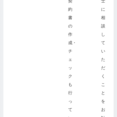
契
士
約
に
書
相
の
談
作
し
成・
て
チ
い
ェ
た
ッ
だ
ク
く
も
こ
行
と
っ
を
て
お