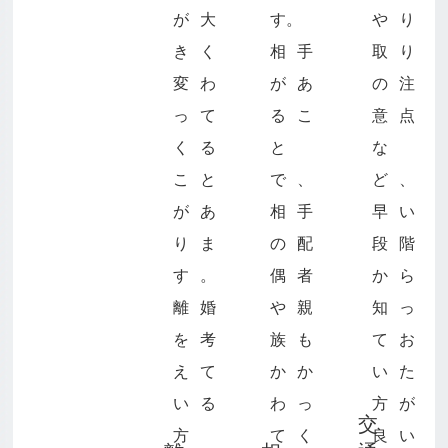
が大
す。
やり
きく
相手
取り
変わ
があ
の注
って
るこ
意点
くる
と
な
こと
で、
ど、
があ
相手
早い
りま
の配
段階
す。
偶者
から
離婚
や親
知っ
を考
族も
てお
えて
かか
いた
いる
わっ
方が
交
方
てく
良い