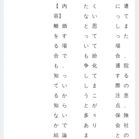
【内
たく
に遭
容】
ない
って
離婚
と思
しま
をす
って
った
る場
いて
場
合で
も紛
合、
も、
争化
通院
知っ
して
する
てい
しま
際の
るか
うこ
注意
知ら
とが
点、
ない
多々
保険
かで
あり
会社
結論
ま
との