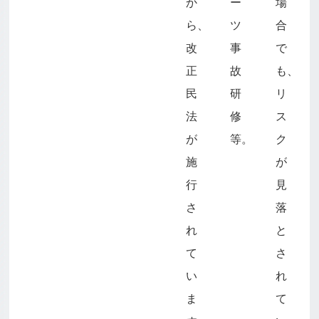
か
ー
場
ら、
ツ
合
改
事
で
正
故
も、
民
研
リ
法
修
ス
が
等。
ク
施
が
行
見
さ
落
れ
と
て
さ
い
れ
ま
て