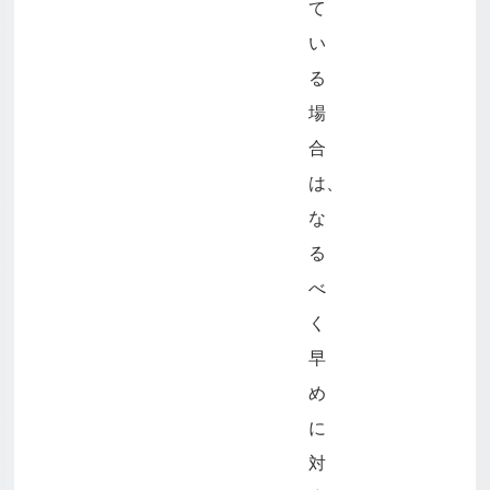
て
い
る
場
合
は、
な
る
べ
く
早
め
に
対