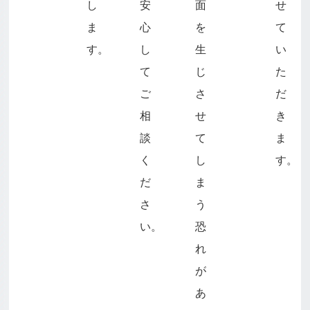
し
安
面
せ
ま
心
を
て
す。
し
生
い
て
じ
た
ご
さ
だ
相
せ
き
談
て
ま
く
し
す。
だ
ま
さ
う
い。
恐
れ
が
あ