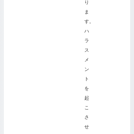
り
ま
す。
ハ
ラ
ス
メ
ン
ト
を
起
こ
さ
せ