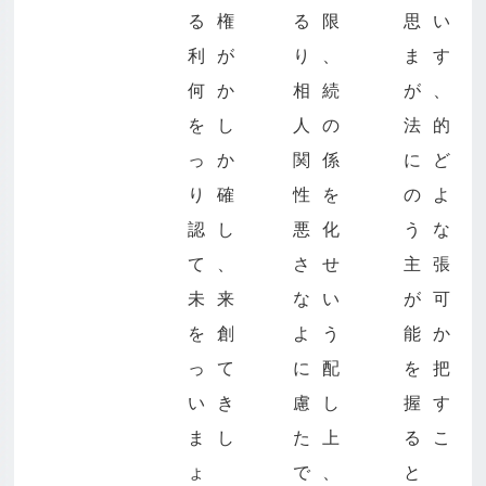
る権
る限
思い
利が
り、
ます
何か
相続
が、
をし
人の
法的
っか
関係
にど
り確
性を
のよ
認し
悪化
うな
て、
させ
主張
未来
ない
が可
を創
よう
能か
って
に配
を把
いき
慮し
握す
まし
た上
るこ
ょ
で、
と