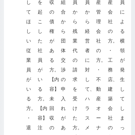
し
を
収
組
員
員
産
産
員
て
起
の
合
か
か
管
会
に
ほ
こ
債
か
ら
ら
理
社
よ
し
し
権
ら
残
経
会
の
る
い
た
が
団
業
営
社
方。
横
従
社
あ
体
代
者
の
・
領
業
員
る
交
の
に
方。
工
が
員
が
方。
渉
請
対
・
務
発
が
い
【内
の
求
し
不
店、
生
い
る
容】
申
を
て、
動
建
し
る
方。
未
入
受
ハ
産
築
て
方。
【内
回
れ
け
ラ
オ
会
し
・
容】
収
が
た
ス
ー
社
ま
退
注
の
あ
方。
メ
ナ
の
っ