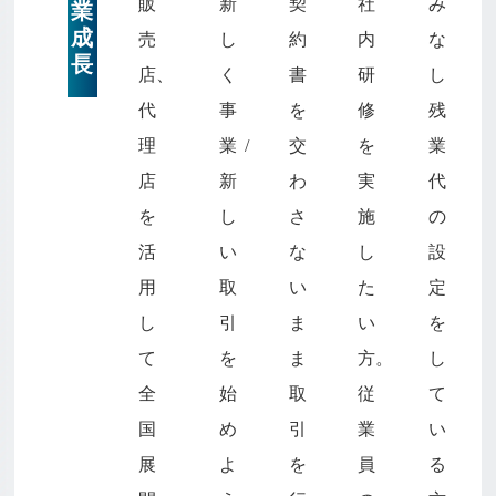
販
新
契
社
み
業
成
売
し
約
内
な
長
店、
く
書
研
し
代
事
を
修
残
理
業/
交
を
業
店
新
わ
実
代
を
し
さ
施
の
活
い
な
し
設
用
取
い
た
定
し
引
ま
い
を
て
を
ま
方。
し
全
始
取
従
て
国
め
引
業
い
展
よ
を
員
る