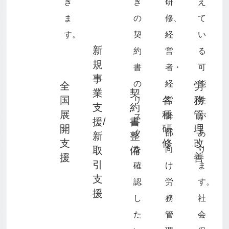
き
き
研
え
ま
の
修、
て
す。
契
経
い
新
約
営
る
規
書
者・
可
事
の
経
能
全
労
業
契
国
各
務
リ
営
性
支
約
展
種
管
ス
幹
が
援/
書
開
研
理
ク
部
あ
新
整
支
修
改
取
備
を
向
り
援
善
引
確
け
ま
支
認
労
す。
援
し
務
社
た
管
会