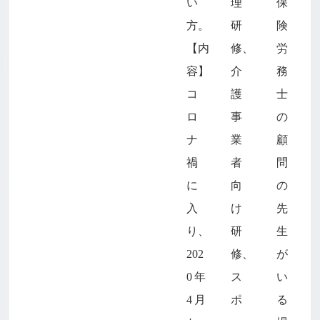
い
理
保
方。
研
険
【内
修、
労
容】
介
務
コ
護
士
ロ
事
の
ナ
業
顧
禍
者
問
に
向
の
入
け
先
り、
研
生
202
修、
が
0年
ス
い
4月
ポ
る