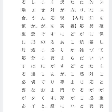
る
し
ま
く
況
た
た
的
ン
場
ょ
せ
対
が
方。
り、
な
ス
合、
う
ん
応
現
【内
対
知
を
慎
か。
が、
を
実
容】
応
見
確
重
懲
そ
す
に
ど
が
に
保
に
戒
の
る
あ
こ
煩
基
し
対
処
ま
必
り
か
雑
づ
て
応
分
ま
要
ま
ら
だ
い
い
す
は
に
が
す
ど
と
た
く
る
適
し
あ
が、
こ
感
対
こ
必
切
て
り
専
ま
じ
応
と
要
な
お
ま
門
で
る
が
が
が
タ
く
す。
家
が
こ
必
重
あ
イ
と、
経
に
ハ
と
要
要